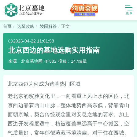
首页
选墓攻略
陵园解答
正文
2026-04-22 11:01:53
北京西边的墓地选购实用指南
来源：北京墓地网
投稿：147编辑
582
北京西边为何成为购墓热门区域
老北京的殡葬文化里，一向看重上风上水的区位，北
京西边靠着西山山脉，整体地势西高东低，背靠青山
面朝京城，契合传统观念里对安息之地的要求。加上
西边开发程度适中，植被覆盖率远高于中心城区，空
气质量好，常年郁郁葱葱环境清幽。对于住在西城、