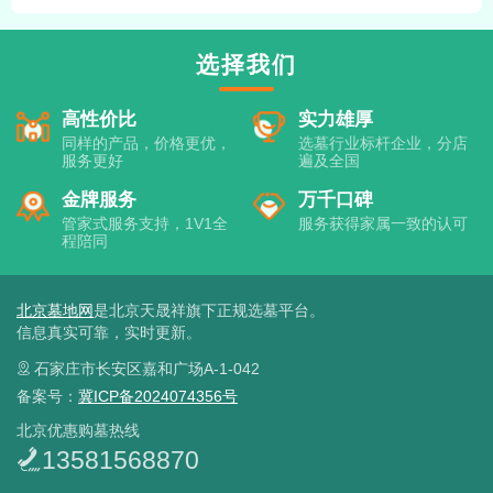
选择我们
高性价比
实力雄厚
同样的产品，价格更优，
选墓行业标杆企业，分店
服务更好
遍及全国
金牌服务
万千口碑
管家式服务支持，1V1全
服务获得家属一致的认可
程陪同
北京墓地网
是北京天晟祥旗下正规选墓平台。
信息真实可靠，实时更新。
石家庄市长安区嘉和广场A-1-042
备案号：
冀ICP备2024074356号
北京优惠购墓热线
13581568870