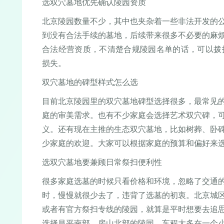
选双穴墓地优先确认陵园资质
北京陵园数量不少，其中也夹杂着一些非法开发的
到没有合法手续的墓地，后续带来很多不必要的麻
合法经营资质，不清楚合规陵园名单的话，可以拨打1
损失。
双穴墓地的碑型样式怎么选
目前北京陵园里的双穴墓地碑型选择很多，最常见
庭的审美需求。也有不少家庭会选择艺术双穴碑，
义。还有现在主推的生态双穴墓地，比如树葬、卧
少家庭的欢迎。大家可以根据家庭的预算和偏好来
选双穴墓地要兼顾日常祭扫便利性
很多家庭选墓的时候只看价格和环境，忽略了交通
时，慢慢就很少去了，违背了选墓的初衷。北京城
或者有官方祭扫专线的陵园，就算是平时想要去追
选择昌平南部、房山北部的陵园，车程大多在一个