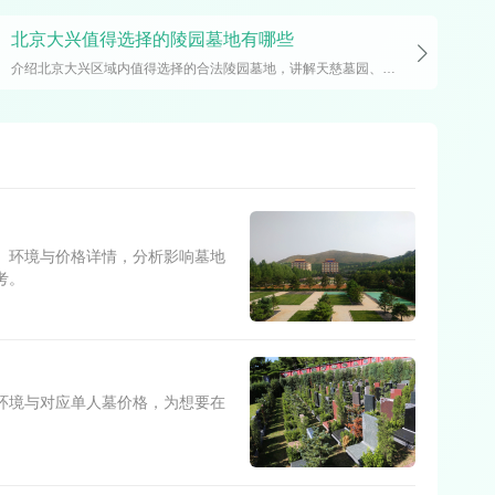
北京大兴值得选择的陵园墓地有哪些
介绍北京大兴区域内值得选择的合法陵园墓地，讲解天慈墓园、永福墓园、极乐园公墓、天堂公墓等热门陵园的特点，解答选购墓地的常见疑问，有需要咨询预约看墓可拨打13581568870，为选购墓地的家庭提供参考。
、环境与价格详情，分析影响墓地
考。
环境与对应单人墓价格，为想要在