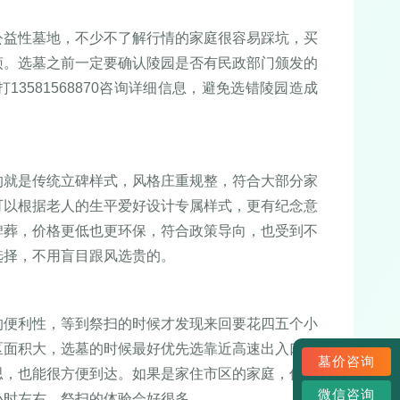
公益性墓地，不少不了解行情的家庭很容易踩坑，买
烦。选墓之前一定要确认陵园是否有民政部门颁发的
3581568870咨询详细信息，避免选错陵园造成
的就是传统立碑样式，风格庄重规整，符合大部分家
可以根据老人的生平爱好设计专属样式，更有纪念意
碑葬，价格更低也更环保，符合政策导向，也受到不
选择，不用盲目跟风选贵的。
的便利性，等到祭扫的时候才发现来回要花四五个小
区面积大，选墓的时候最好优先选靠近高速出入口，
墓价咨询
思，也能很方便到达。如果是家住市区的家庭，优先
微信咨询
小时左右，祭扫的体验会好很多。