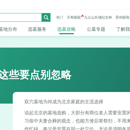
热门
天寿陵园
九公山长城纪念林
景仰园骨
墓地分布
选墓服务
选墓攻略
公墓专题
了解我
 这些要点别忽略
双穴墓地为何成为北京家庭的主流选择
说起北京的墓地选购，大部分有两位老人需要安置
习俗中夫妻合葬的观念，也能方便后辈祭扫，不用
作忙碌，将父母安置在同一处穴位，无论是清明冬