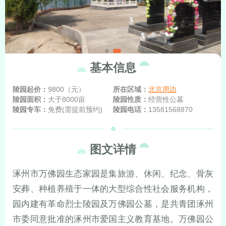
基本信息
陵园起价：
9800（元）
所在区域：
北京周边
陵园面积：
大于8000亩
陵园性质：
经营性公墓
陵园专车：
免费(需提前预约)
陵园电话：
13581568870
图文详情
涿州市万佛园生态家园是集旅游、休闲、纪念、骨灰
安葬、种植养殖于一体的大型综合性社会服务机构，
园内建有革命烈士陵园及万佛园公墓，是共青团涿州
市委同意批准的涿州市爱国主义教育基地。万佛园公