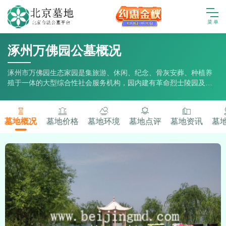
涿州万佛园公墓概况
涿州市万佛园生态家园是集旅游、休闲、纪念、骨灰安葬、种植养
殖于一体的大型综合性社会服务机构，园内建有革命烈士陵园及万
佛园公墓，是共青团涿州市委同意批准的涿州市爱国主义教育基
地。
墓地概况
墓地价格
墓地环境
墓地点评
墓地资讯
墓