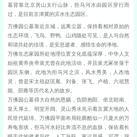
墓背靠北京房山太行山脉，拒马河水由园区穿行而
过，是目前京津冀的滨水生态园区。
万佛园公墓靠近京城，远离尘嚣，保持着相对原始的
生态环境，飞鸟、野鸭、山鸡随处可见，是人与自然
和谐共处的佳境，是安息逝者、感悟生命的净地。
万佛生态家园所处地理位置文化底蕴深厚，中华人文
始祖黄帝炎帝蚩尤曾在此地活动，并且蚩尤冢坐落于
园区东侧。此地为拒马河之滨，风水秀美，人杰地
灵，曾是宋太祖赵匡胤、刘备、张飞、卢植、六祖慧
能、邵雍等历代名人的故乡。
万佛园公墓得大自然的恩赐，负阴抱阳、坐北朝南、
皇天厚土、明堂开阔、灵山秀水兆示着京冀大地的人
民世代延绵。万佛园平面布局轮廓酷似一只庞大的万
寿龟形状，拒马河水好比奔流不息的血脉，保佑着长
眠于此的逝者后代，人丁兴旺、家运昌盛。可谓：瑞