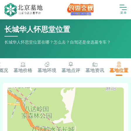
长城华人怀思堂位置
长城华人怀思堂位置在哪？怎么去？自驾还是坐选墓专车？
概况
墓地价格
墓地环境
墓地点评
墓地资讯
墓地位置