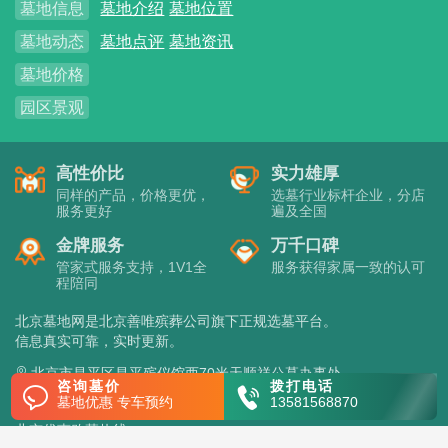
墓地信息
墓地介绍
墓地位置
墓地动态
墓地点评
墓地资讯
墓地价格
园区景观
高性价比
实力雄厚
同样的产品，价格更优，
选墓行业标杆企业，分店
服务更好
遍及全国
金牌服务
万千口碑
管家式服务支持，1V1全
服务获得家属一致的认可
程陪同
北京墓地网是北京善唯殡葬公司旗下正规选墓平台。
信息真实可靠，实时更新。
北京市昌平区昌平殡仪馆西70米天顺祥公墓办事处
咨询墓价
拨打电话
beijingmd.com版权所有
墓地优惠 专车预约
13581568870
北京优惠购墓热线