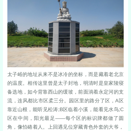
太子峪的地址从来不是冰冷的坐标，而是藏着老北京
的温度。相传这里曾是太子封地，明清时是皇家陵寝
备选地，如今背靠西山的缓坡，前面淌着永定河的支
流，连风都比市区柔三分。园区里的路分了区，A区
靠近山根，能听见松涛;B区临着小溪，能看见水鸟;C
区在中间，阳光最足——每个区的标识牌都做了圆
角，像怕硌着人。上回遇见位穿藏青色外套的大爷，