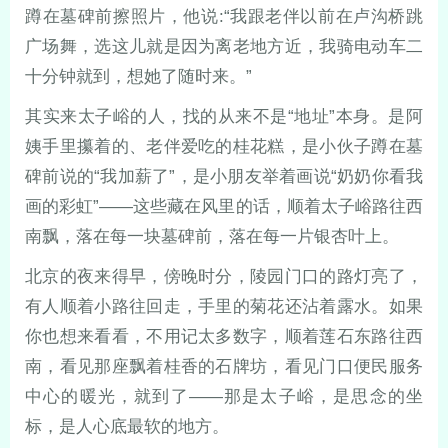
蹲在墓碑前擦照片，他说:“我跟老伴以前在卢沟桥跳
广场舞，选这儿就是因为离老地方近，我骑电动车二
十分钟就到，想她了随时来。”
其实来太子峪的人，找的从来不是“地址”本身。是阿
姨手里攥着的、老伴爱吃的桂花糕，是小伙子蹲在墓
碑前说的“我加薪了”，是小朋友举着画说“奶奶你看我
画的彩虹”——这些藏在风里的话，顺着太子峪路往西
南飘，落在每一块墓碑前，落在每一片银杏叶上。
北京的夜来得早，傍晚时分，陵园门口的路灯亮了，
有人顺着小路往回走，手里的菊花还沾着露水。如果
你也想来看看，不用记太多数字，顺着莲石东路往西
南，看见那座飘着桂香的石牌坊，看见门口便民服务
中心的暖光，就到了——那是太子峪，是思念的坐
标，是人心底最软的地方。