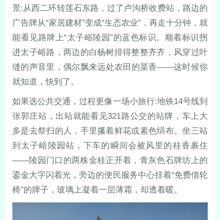
景:从西二环转莲石东路，过了卢沟桥收费站，路边的
广告牌从“家居建材”变成“生态农业”，再走十分钟，就
能看见路牌上“太子峪陵园”的蓝色标识。顺着标识拐
进太子峪路，两边的白杨树排得整整齐齐，风穿过叶
缝的声音里，偶尔飘来远处农田的菜香——这时候你
就知道，快到了。
如果选公共交通，过程更像一场小旅行:地铁14号线到
张郭庄站，出站就能看见321路公交的站牌，车上大
多是去祭扫的人，手里攥着鲜花或素色绢布。坐三站
到太子峪陵园站，下车的瞬间会被风里的桂香裹住
——陵园门口的两株金桂正开着，青灰色石牌坊上的
鎏金大字闪着光，旁边的便民服务中心挂着“免费借轮
椅”的牌子，玻璃上凝着一层薄霜，却透着暖。