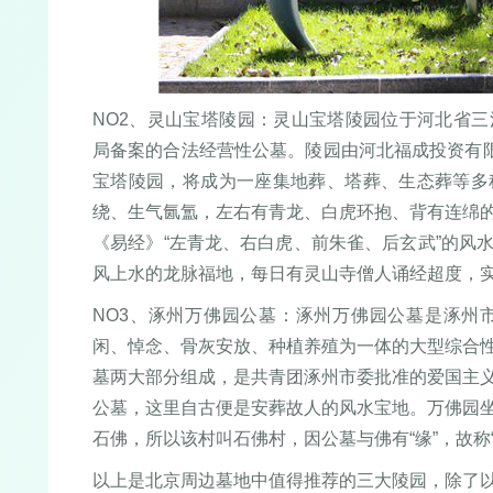
NO2、灵山宝塔陵园：灵山宝塔陵园位于河北省
局备案的合法经营性公墓。陵园由河北福成投资有限
宝塔陵园，将成为一座集地葬、塔葬、生态葬等多
绕、生气氤氲，左右有青龙、白虎环抱、背有连绵
《易经》“左青龙、右白虎、前朱雀、后玄武”的风
风上水的龙脉福地，每日有灵山寺僧人诵经超度，
NO3、涿州万佛园公墓：涿州万佛园公墓是涿州
闲、悼念、骨灰安放、种植养殖为一体的大型综合
墓两大部分组成，是共青团涿州市委批准的爱国主
公墓，这里自古便是安葬故人的风水宝地。万佛园
石佛，所以该村叫石佛村，因公墓与佛有“缘”，故称“
以上是北京周边墓地中值得推荐的三大陵园，除了