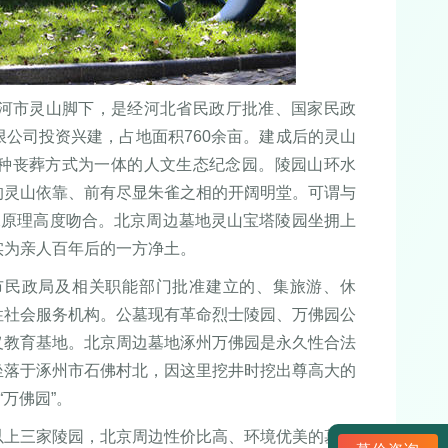
三河市灵山脚下，是经河北省民政厅批准、国家民政
公司投资兴建，占地面积760余亩。建成后的灵山
种丧葬方式为一体的人文生态纪念园。陵园山环水
的灵山依靠、前有尽显朱雀之相的开阔明堂。可谓与
水原理高度吻合。北京周边墓地灵山宝塔陵园坐拥上
实为亲人百年后的一方净土。
市民政局及相关职能部门批准建立的、集旅游、休
性社会服务机构。公墓现有革命烈士陵园、万佛园公
义教育基地。北京周边墓地涿州万佛园是永久性合法
坐落于涿州市石佛村北，因这里挖井时挖出尊高大的
万佛园”。
以上三家陵园，北京周边性价比高、环境优美的墓地