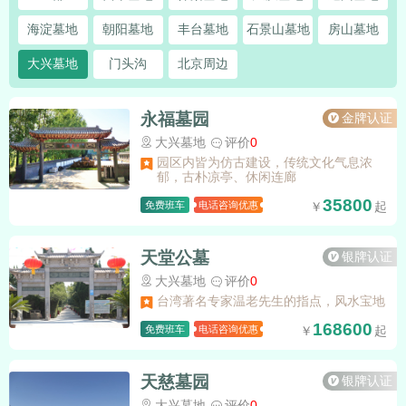
海淀墓地
朝阳墓地
丰台墓地
石景山墓地
房山墓地
大兴墓地
门头沟
北京周边
永福墓园
金牌认证
大兴墓地
评价
0
园区内皆为仿古建设，传统文化气息浓
郁，古朴凉亭、休闲连廊
35800
免费班车
电话咨询优惠
天堂公墓
银牌认证
大兴墓地
评价
0
台湾著名专家温老先生的指点，风水宝地
168600
免费班车
电话咨询优惠
天慈墓园
银牌认证
大兴墓地
评价
0