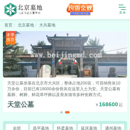
首页
北京墓地
大兴墓地
本季
推荐
天堂公墓坐落在北京市大兴区，整体占地200亩，可容纳骨灰10
万余份，目前已有18000余份骨灰在这里入土为安。天堂公墓有
墓葬、树葬、鲜花草坪葬以及骨灰墙等多种丧葬方式。
天堂公墓
168600
全部
昌平墓地
怀柔墓地
延庆墓地
通州墓地