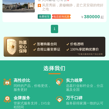
风景秀丽，肃穆幽静，是亡灵安寝的绝好
之地
380000
免费班车
电话咨询优惠
1
选择我们
高性价比
实力雄厚
同样的产品，价格更优，
选墓行业标杆企业，分店
服务更好
遍及全国
金牌服务
万千口碑
管家式服务支持，1V1全
服务获得家属一致的认可
程陪同