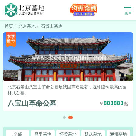
首页
北京墓地
石景山墓地
本季
推荐
北京石景山八宝山革命公墓是我国声名最著，规格建制最高的园
林式公墓。
八宝山革命公墓
888888
全部
昌平墓地
怀柔墓地
延庆墓地
通州墓地