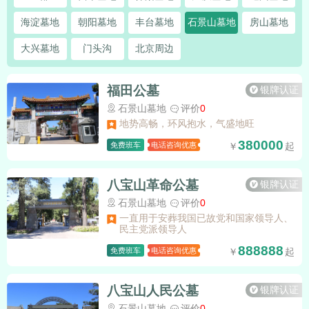
海淀墓地
朝阳墓地
丰台墓地
石景山墓地
房山墓地
大兴墓地
门头沟
北京周边
福田公墓
银牌认证
石景山墓地
评价
0
地势高畅，环风抱水，气盛地旺
380000
免费班车
电话咨询优惠
八宝山革命公墓
银牌认证
石景山墓地
评价
0
一直用于安葬我国已故党和国家领导人、
民主党派领导人
888888
免费班车
电话咨询优惠
八宝山人民公墓
银牌认证
石景山墓地
评价
0