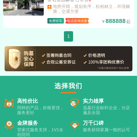
地势开阔，规划有序，松柏林立，环境幽
雅，交通方便
888888
免费班车
电话咨询优惠
1
选择我们
高性价比
实力雄厚
同样的产品，价格更优，
选墓行业标杆企业，分店
服务更好
遍及全国
金牌服务
万千口碑
管家式服务支持，1V1全
服务获得家属一致的认可
程陪同