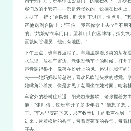
四十分钟后，班车停在公墓门口的老松树下。那棵
客们放的平安符——都是老张收的，说挂在松树上
去扶了一把：“台阶滑，昨天刚下过雨，慢点儿。”
帮他送到台阶上：“王伯，我帮你拿上去？”“不用
的。”姑娘站在车门口，望着山上的墓碑群，指尖绞
置就问管理员，他们有地图。”
下午三点，班车要返程了。车厢里飘着淡淡的菊花
水瓶里，放在车窗边。老张发动车子的时候，打开
声音调得很小，像落在松针上的风。路过护城河的
去——她妈妈以前总说，喜欢风吹过头发的感觉。
她嘴角带着笑，像是梦见了老周坐在她对面，啃着桂
车窗外的松树往后退，阳光越来越软，老张握着方
他：“张师傅，这班车开了多少年啦？”他想了想
了。”车厢里安静下来，只有收音机里的歌声在飘：
进来，带着松针的香气，带着野菊花的香气，带着
开去。