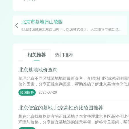
北京市墓地归山陵园
归山陵园藏在北京西山脚下，以园林式设计、人文细节与温柔理念成为城市思念角落。这里有四季流转的植物、有温度的墓碑故事、贴心
相关推荐
热门推荐
北京墓地地价查询
整理北京不同区域墓地地价最新参考，介绍热门区域对应陵园
价的因素，分享正规查询渠道，帮助准确了解北京墓地地价信
2026-07-20
陵园解答
北京便宜的墓地 北京高性价比陵园推荐
想在北京找价格便宜的正规墓地？本文整理北京各区高性价比
环境与价格，分享便宜墓地选购注意事项，解答常见疑问，帮