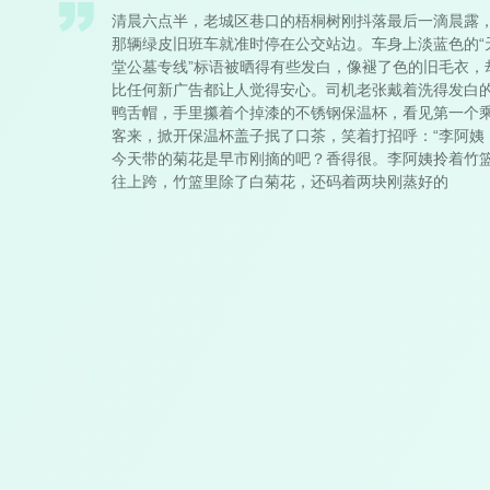
清晨六点半，老城区巷口的梧桐树刚抖落最后一滴晨露
那辆绿皮旧班车就准时停在公交站边。车身上淡蓝色的“
堂公墓专线”标语被晒得有些发白，像褪了色的旧毛衣，
比任何新广告都让人觉得安心。司机老张戴着洗得发白
鸭舌帽，手里攥着个掉漆的不锈钢保温杯，看见第一个
客来，掀开保温杯盖子抿了口茶，笑着打招呼：“李阿姨
今天带的菊花是早市刚摘的吧？香得很。李阿姨拎着竹
往上跨，竹篮里除了白菊花，还码着两块刚蒸好的