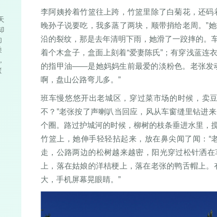
，
李阿姨拎着竹篮往上跨，竹篮里除了白菊花，还码
天
晚孙子说要吃，我多蒸了两块，顺带捎给老周。”
却
沿的裂纹，那是去年清明下雨，她滑了一跤摔的。
的
乘
着个木盒子，盒面上刻着“爱妻陈氏”；有穿浅蓝连
，
的指甲油——是她妈妈生前最爱的淡粉色。老张发
篮
啊，盘山公路弯儿多。”
班车慢悠悠开出老城区，穿过菜市场的时候，卖豆
不？”老张按了声喇叭当回应，风从车窗缝里钻进
个圈。路过护城河的时候，柳树的枝条垂进水里，
竹篮上，她伸手轻轻拈起来，放在鼻尖闻了闻：“
走，公路两边的松树越来越密，阳光穿过松针洒在
上，落在姑娘的洋桔梗上，落在老张的鸭舌帽上。
大，手机屏幕晃眼睛。”