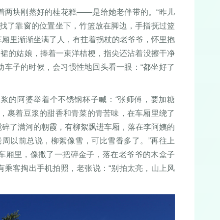
着两块刚蒸好的桂花糕——是给她老伴带的。“昨儿
她找了靠窗的位置坐下，竹篮放在脚边，手指抚过篮
车厢里渐渐坐满了人，有拄着拐杖的老爷爷，怀里抱
衣裙的姑娘，捧着一束洋桔梗，指尖还沾着没擦干净
动车子的时候，会习惯性地回头看一眼：“都坐好了
浆的阿婆举着个不锈钢杯子喊：“张师傅，要加糖
来，裹着豆浆的甜香和青菜的青苦味，在车厢里绕了
搅碎了满河的朝霞，有柳絮飘进车厢，落在李阿姨的
老周以前总说，柳絮像雪，可比雪香多了。”再往上
车厢里，像撒了一把碎金子，落在老爷爷的木盒子
有乘客掏出手机拍照，老张说：“别拍太亮，山上风