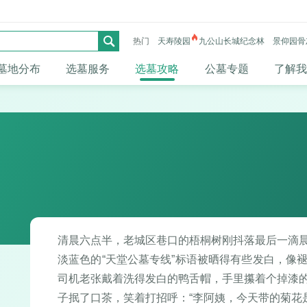
热门
天寿陵园
九公山长城纪念林
景仰园骨
墓地分布
选墓服务
选墓攻略
公墓专题
了解我
清晨六点半，老城区巷口的梧桐树刚抖落最后一滴
淡蓝色的“天堂公墓专线”标语被晒得有些发白，像
司机老张戴着洗得发白的鸭舌帽，手里攥着个掉漆
子抿了口茶，笑着打招呼：“李阿姨，今天带的菊花