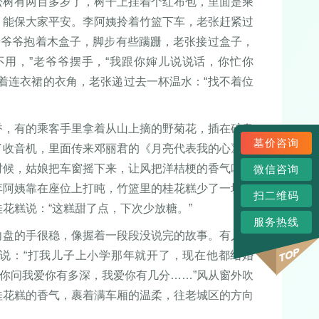
松树有两百多岁了，树干上挂着个红布包，里面是乘
，能保大家平安。李阿姨拎着竹篮下车，老张赶紧过
老爷爷抱着木盒子，脚步有些蹒跚，老张接过盒子，
不用，”老爷爷摆手，“我跟你婶儿说说话，你忙你
着连衣裙的衣角，老张递过去一杯温水：“找不着位
香，有的乘客手里拿着从山上摘的野菊花，插在矿泉
墓价咨询
了收音机，里面传来邓丽君的《月亮代表我的心》，
时候，姑娘把车窗摇下来，让风把洋桔梗的香气吹出
微信咨询
李阿姨靠在座位上打盹，竹篮里的桂花糕少了一块，
扫二维码
花糕说：“这糕甜了点，下次少放糖。”
服务热线
向盘的手很稳，像握着一段段没说完的故事。有人问
，说：“打我儿子上小学那年就开了，现在他都结婚
“你问我爱你有多深，我爱你有几分……”风从窗外吹
桂花糕的香气，裹着满车厢的温柔，往老城区的方向