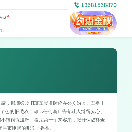
13581568870
灰林
们
晨露，那辆绿皮旧班车就准时停在公交站边。车身上
褪了色的旧毛衣，却比任何新广告都让人觉得安心。
的不锈钢保温杯，看见第一个乘客来，掀开保温杯盖
是早市刚摘的吧？香得很。