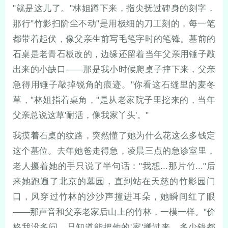
"就是这儿了。"林姐蹲下来，指尖抚过碑身的刻字，
那行"竹影扫阶尘不动"是用极细的刀工刻的，每一笔
都带着起伏，像父亲生前写毛笔字时的笔锋。墓前的
石桌是老青石板改的，边缘还留着当年父亲用锤子敲
出来的小缺口——那是我小时候爬桌子摔下来，父亲
急得用锤子敲掉锐角的痕迹。"你看这石缝里的麦冬
草，"林姐指着桌角，"是从老家院子里挖来的，当年
父亲总说这草'耐活，像我家丫头'。"
我摸着石桌的纹路，突然懂了她为什么花这么多钱定
这个墓位。去年她爸走得急，凌晨三点的急诊室里，
老人攥着她的手只说了半句话："我想...那片竹..."后
来她跑遍了北京的墓园，直到站在天慈的竹影园门
口，风穿过竹林的沙沙声撞进耳朵，她瞬间红了眼
——那声音和父亲老家后山上的竹林，一模一样。"价
格我没多问，只知道能把他的'家'搬过来，多少钱都