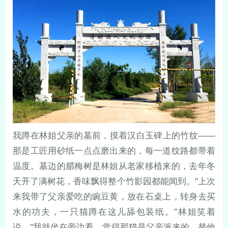
我蹲在林姐父亲的墓前，摸着汉白玉碑上的竹纹——
那是工匠用砂纸一点点磨出来的，每一道纹路都带着
温度。墓边的腊梅树是林姐从老家移植来的，去年冬
天开了满树花，香味飘得整个竹影园都能闻到。"上次
来我带了父亲爱吃的豌豆黄，放在石桌上，转身去买
水的功夫，一只猫蹲在这儿舔包装纸。"林姐笑着
说，"我就坐在旁边看，觉得那猫是父亲派来的，替他