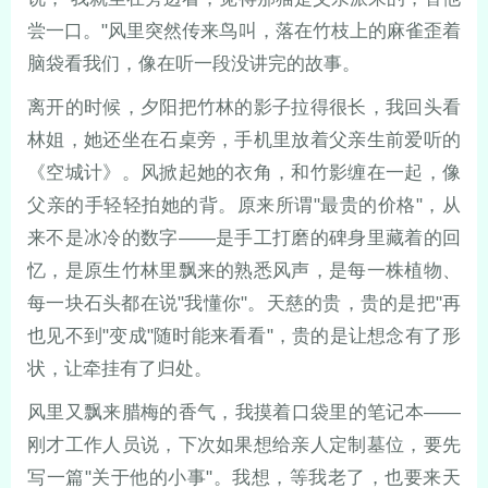
尝一口。"风里突然传来鸟叫，落在竹枝上的麻雀歪着
脑袋看我们，像在听一段没讲完的故事。
离开的时候，夕阳把竹林的影子拉得很长，我回头看
林姐，她还坐在石桌旁，手机里放着父亲生前爱听的
《空城计》。风掀起她的衣角，和竹影缠在一起，像
父亲的手轻轻拍她的背。原来所谓"最贵的价格"，从
来不是冰冷的数字——是手工打磨的碑身里藏着的回
忆，是原生竹林里飘来的熟悉风声，是每一株植物、
每一块石头都在说"我懂你"。天慈的贵，贵的是把"再
也见不到"变成"随时能来看看"，贵的是让想念有了形
状，让牵挂有了归处。
风里又飘来腊梅的香气，我摸着口袋里的笔记本——
刚才工作人员说，下次如果想给亲人定制墓位，要先
写一篇"关于他的小事"。我想，等我老了，也要来天