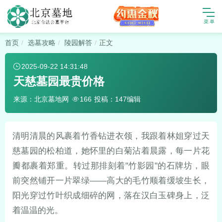
首页
选墓攻略
陵园解答
正文
2025-09-22 14:31:48
天慈墓园最贵价格
来源：北京墓地网
投稿：147编辑
166
清明清晨的风裹着竹香钻进衣领，我跟着林姐穿过天
慈墓园的松柏道，她怀里的白菊沾着晨露，每一片花
瓣都裹着郑重。转过那排刻着"竹影园"的石牌坊，眼
前突然铺开一片翠绿——高大的毛竹顺着缓坡生长，
阳光穿过竹叶织成细碎的网，落在汉白玉碑身上，泛
着温温的光。