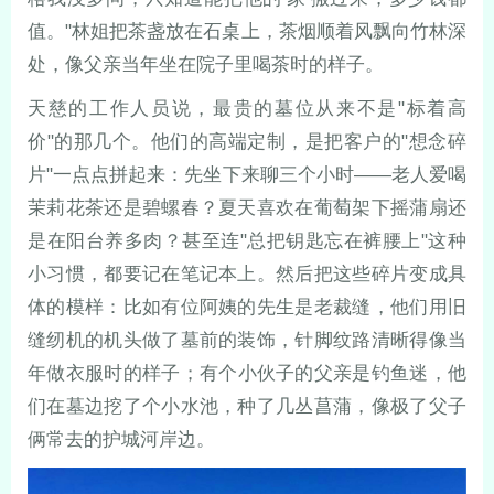
值。"林姐把茶盏放在石桌上，茶烟顺着风飘向竹林深
处，像父亲当年坐在院子里喝茶时的样子。
天慈的工作人员说，最贵的墓位从来不是"标着高
价"的那几个。他们的高端定制，是把客户的"想念碎
片"一点点拼起来：先坐下来聊三个小时——老人爱喝
茉莉花茶还是碧螺春？夏天喜欢在葡萄架下摇蒲扇还
是在阳台养多肉？甚至连"总把钥匙忘在裤腰上"这种
小习惯，都要记在笔记本上。然后把这些碎片变成具
体的模样：比如有位阿姨的先生是老裁缝，他们用旧
缝纫机的机头做了墓前的装饰，针脚纹路清晰得像当
年做衣服时的样子；有个小伙子的父亲是钓鱼迷，他
们在墓边挖了个小水池，种了几丛菖蒲，像极了父子
俩常去的护城河岸边。